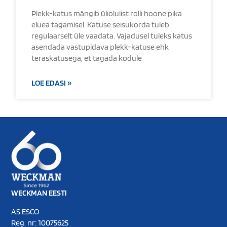
Plekk-katus mängib üliolulist rolli hoone pika
eluea tagamisel. Katuse seisukorda tuleb
regulaarselt üle vaadata. Vajadusel tuleks katus
asendada vastupidava plekk-katuse ehk
teraskatusega, et tagada kodule
LOE EDASI »
WECKMAN EESTI
AS ESCO
Reg. nr: 10075625