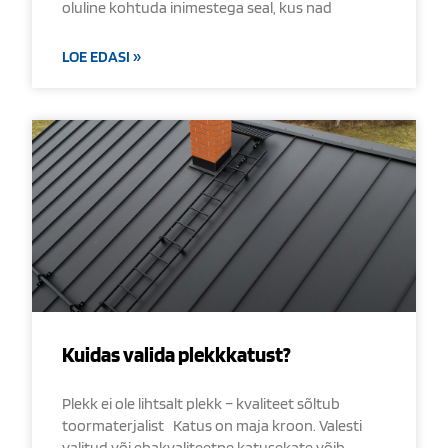
oluline kohtuda inimestega seal, kus nad
LOE EDASI »
Kuidas valida plekkkatust?
Plekk ei ole lihtsalt plekk – kvaliteet sõltub
toormaterjalist Katus on maja kroon. Valesti
valitud või ebakvaliteetne katusekate võib