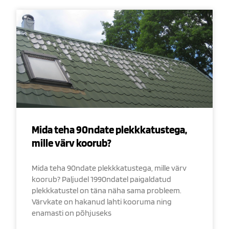
Mida teha 90ndate plekkkatustega,
mille värv koorub?
Mida teha 90ndate plekkkatustega, mille värv
koorub? Paljudel 1990ndatel paigaldatud
plekkkatustel on täna näha sama probleem.
Värvkate on hakanud lahti kooruma ning
enamasti on põhjuseks