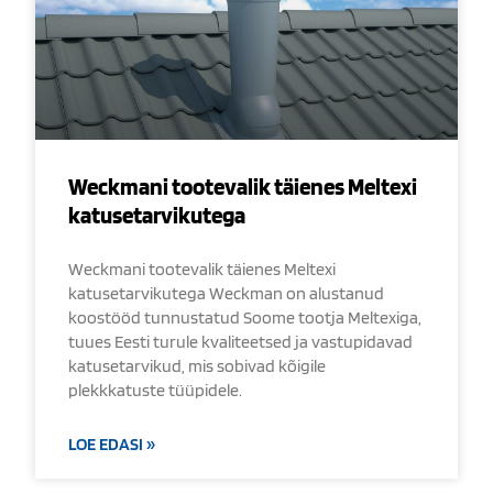
Weckmani tootevalik täienes Meltexi
katusetarvikutega
Weckmani tootevalik täienes Meltexi
katusetarvikutega Weckman on alustanud
koostööd tunnustatud Soome tootja Meltexiga,
tuues Eesti turule kvaliteetsed ja vastupidavad
katusetarvikud, mis sobivad kõigile
plekkkatuste tüüpidele.
LOE EDASI »