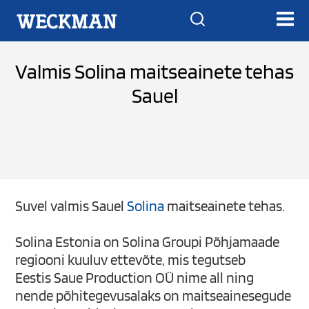
Valmis Solina maitseainete tehas
Sauel
Suvel valmis Sauel
Solina
maitseainete tehas.
Solina Estonia on Solina Groupi Põhjamaade
regiooni kuuluv ettevõte, mis tegutseb
Eestis Saue Production OÜ nime all ning
nende põhitegevusalaks on maitseainesegude