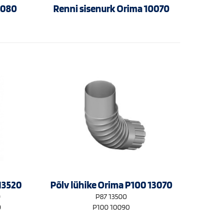
0080
Renni sisenurk Orima 10070
 13520
Põlv lühike Orima P100 13070
0
P87 13500
0
P100 10090