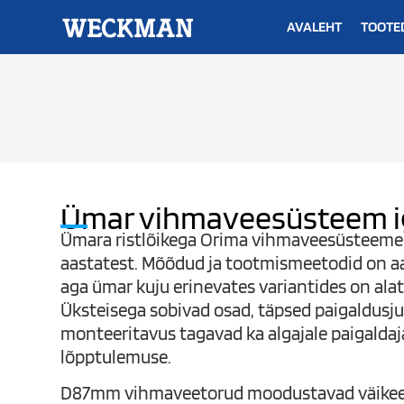
AVALEHT
TOOTE
Ümar vihmaveesüsteem i
Ümara ristlõikega Orima vihmaveesüsteeme 
aastatest. Mõõdud ja tootmismeetodid on a
aga ümar kuju erinevates variantides on alati
Üksteisega sobivad osad, täpsed paigaldusju
monteeritavus tagavad ka algajale paigaldaj
lõpptulemuse.
D87mm vihmaveetorud moodustavad väikee