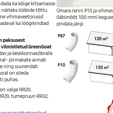
ldada ka kõige kitsamasse
 näiteks löökide tõttu
Ümara renni P13 ja vihma
ame vihmaveetorusid
(läbimõõt 100 mm) koguse
adaval ka löögikindlad
pindala järgi:
m paksusest
 viimistletud GreenGoat
dav ja keskkonnasõbralik
Pural- pinnakate annab
e ning suurendab
ural on sileda
ti puhas.
on valge RR20,
RR29, tumepruun RR32,
use paigaldustarvikud
.