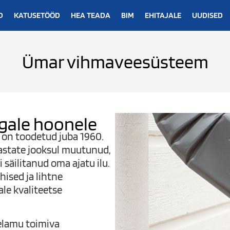
D
KATUSETÖÖD
HEA TEADA
BIM
EHITAJALE
UUDISED
Ümar vihmaveesüsteem
gale hoonele
on toodetud juba 1960.
astate jooksul muutunud,
 säilitanud oma ajatu ilu.
hised ja lihtne
ale kvaliteetse
lamu toimiva