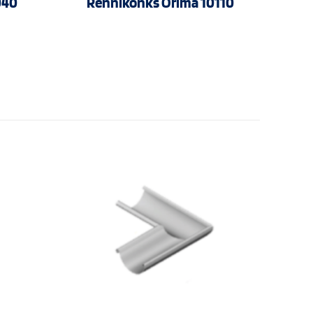
040
Rennikonks Orima 10110