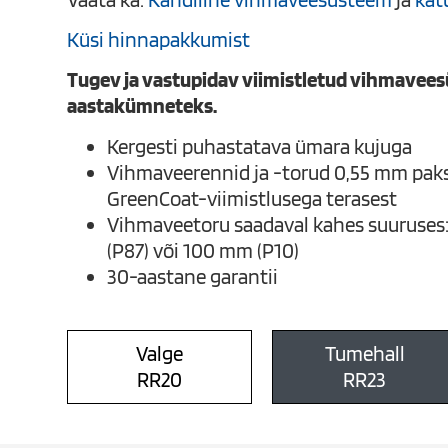
Küsi hinnapakkumist
Tugev ja vastupidav viimistletud vihmavees
aastakümneteks.
Kergesti puhastatava ümara kujuga
Vihmaveerennid ja -torud 0,55 mm pak
GreenCoat-viimistlusega terasest
Vihmaveetoru saadaval kahes suuruse
(P87) või 100 mm (P10)
30-aastane garantii
Valge
Tumehall
RR20
RR23