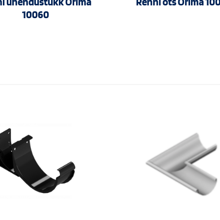
i ühendustükk Orima
Renni ots Orima 10
10060