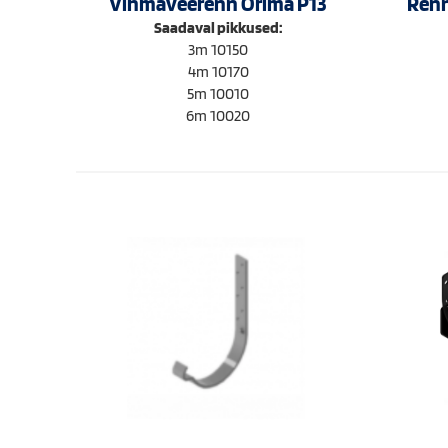
Vihmaveerenn Orima P13
Renn
Saadaval pikkused:
3m 10150
4m 10170
5m 10010
6m 10020