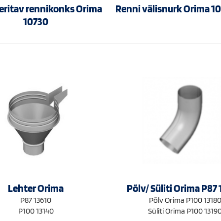
eritav rennikonks Orima
Renni välisnurk Orima 1
10730
Lehter Orima
Põlv/ Süliti Orima P87
P87 13610
Põlv Orima P100 1318
P100 13140
Süliti Orima P100 1319