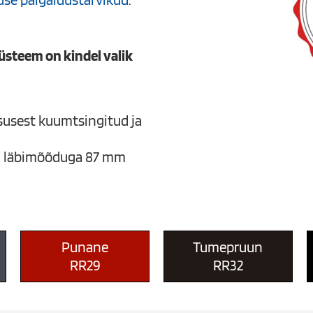
üsteem on kindel valik
susest kuumtsingitud ja
s: läbimõõduga 87 mm
Punane
Tumepruun
RR29
RR32