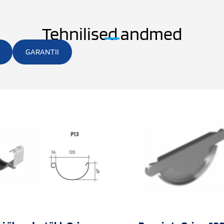
Tehnilised andmed
GARANTII