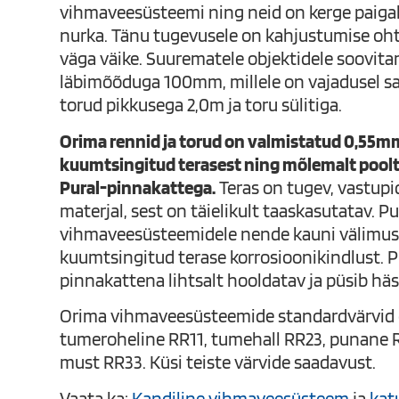
vihmaveesüsteemi ning neid on kerge paiga
nurka. Tänu tugevusele on kahjustumise oht
väga väike. Suurematele objektidele soovit
läbimõõduga 100mm, millele on vajadusel sa
torud pikkusega 2,0m ja toru sülitiga.
Orima rennid ja torud on valmistatud 0,55m
kuumtsingitud terasest ning mõlemalt poolt
Pural-pinnakattega.
Teras on tugev, vastupi
materjal, sest on täielikult taaskasutatav. 
vihmaveesüsteemidele nende kauni välimus
kuumtsingitud terase korrosioonikindlust. P
pinnakattena lihtsalt hooldatav ja püsib häs
Orima vihmaveesüsteemide standardvärvid 
tumeroheline RR11, tumehall RR23, punane 
must RR33. Küsi teiste värvide saadavust.
Vaata ka:
Kandiline vihmaveesüsteem
ja
kat