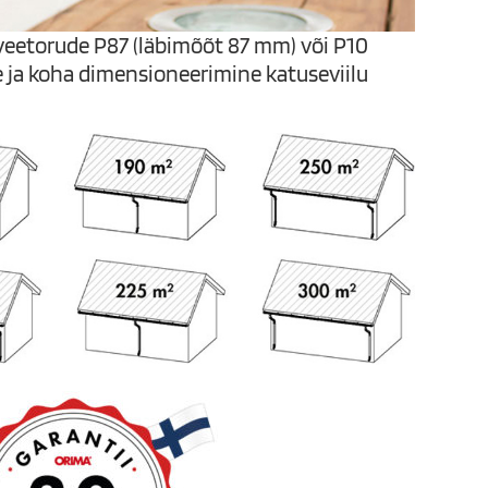
veetorude P87 (läbimõõt 87 mm) või P10
 ja koha dimensioneerimine katuseviilu